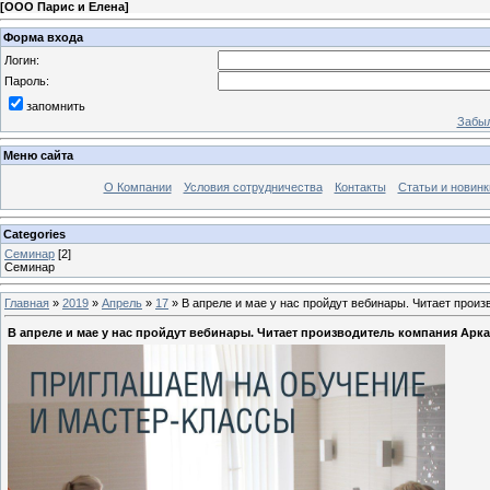
[
ООО Парис и Елена
]
Форма входа
Логин:
Пароль:
запомнить
Забыл
Меню сайта
О Компании
Условия сотрудничества
Контакты
Статьи и новинк
Categories
Семинар
[2]
Семинар
Главная
»
2019
»
Апрель
»
17
» В апреле и мае у нас пройдут вебинары. Читает произ
В апреле и мае у нас пройдут вебинары. Читает производитель компания Арка