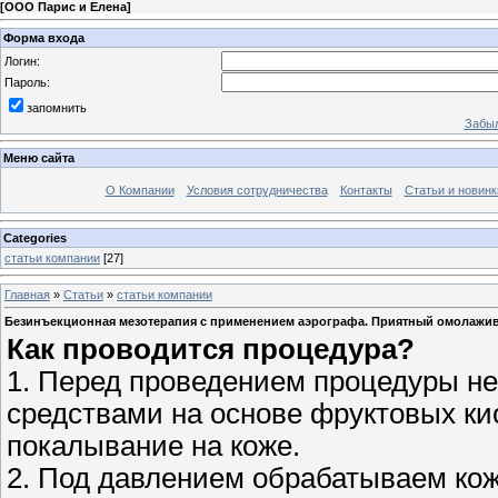
[
ООО Парис и Елена
]
Форма входа
Логин:
Пароль:
запомнить
Забыл
Меню сайта
О Компании
Условия сотрудничества
Контакты
Статьи и новинк
Categories
статьи компании
[27]
Главная
»
Статьи
»
статьи компании
Безинъекционная мезотерапия с применением аэрографа. Приятный омолажи
Как проводится процедура?
1. Перед проведением процедуры н
средствами на основе фруктовых ки
покалывание на коже.
2. Под давлением обрабатываем кож