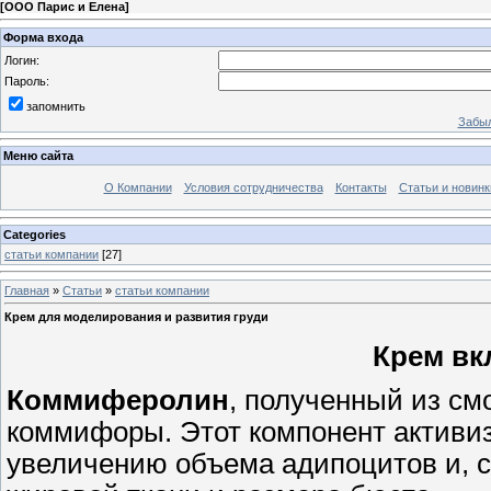
[
ООО Парис и Елена
]
Форма входа
Логин:
Пароль:
запомнить
Забыл
Меню сайта
О Компании
Условия сотрудничества
Контакты
Статьи и новинк
Categories
статьи компании
[27]
Главная
»
Статьи
»
статьи компании
Крем для моделирования и развития груди
Крем вк
Коммиферолин
, полученный из см
коммифоры. Этот компонент активизи
увеличению объема адипоцитов и, с