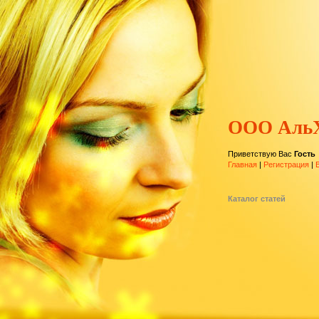
ООО Аль
Приветствую Вас
Гость
Главная
|
Регистрация
|
Каталог статей