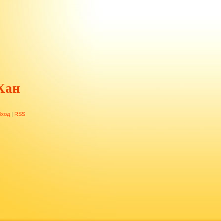
Хан
Вход
|
RSS