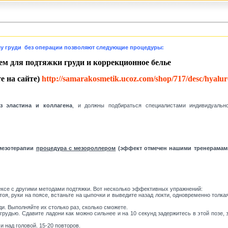
у груди без операции позволяют следующие процедуры:
рем для подтяжки
груди и коррекционное белье
е на сайте)
http://samarakosmetik.ucoz.com/shop/717/desc/hyalur
 эластина и коллагена
, и должны подбираться специалистами индивидуально
 мезотерапии
процедура с мезороллером
(эффект отмечен нашими тренерамами
ексе с другими методами подтяжки. Вот несколько эффективных упражнений:
оя, руки на поясе, встаньте на цыпочки и выведите назад локти, одновременно толка
 Выполняйте их столько раз, сколько сможете.
 грудью. Сдавите ладони как можно сильнее и на 10 секунд задержитесь в этой позе,
 над головой. 15-20 повторов.