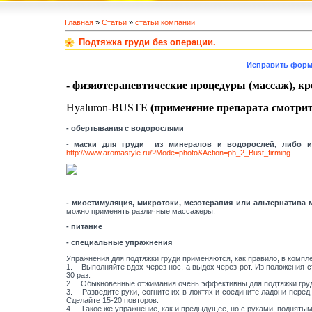
Главная
»
Статьи
»
статьи компании
Подтяжка груди без операции.
Исправить форм
- физиотерапевтические процедуры (массаж), к
Hyaluron-BUSTE
(применение препарата смотрит
- обертывания с водорослями
-
маски для груди из минералов и водорослей, либо из
http://www.aromastyle.ru/?Mode=photo&Action=ph_2_Bust_firming
- миостимуляция, микротоки, мезотерапия или альтернатива
можно применять различные массажеры.
- питание
-
специальные упражнения
Упражнения для подтяжки груди применяются, как правило, в компл
1. Выполняйте вдох через нос, а выдох через рот. Из положения ст
30 раз.
2. Обыкновенные отжимания очень эффективны для подтяжки груди.
3. Разведите руки, согните их в локтях и соедините ладони перед
Сделайте 15-20 повторов.
4. Такое же упражнение, как и предыдущее, но с руками, поднятыми