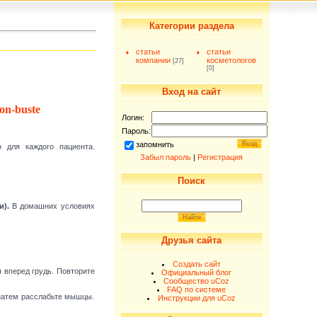
Категории раздела
статьи
статьи
компании
косметологов
[27]
[0]
Вход на сайт
on-buste
Логин:
Пароль:
запомнить
 для каждого пациента.
Забыл пароль
|
Регистрация
Поиск
).
В домашних условиях
Друзья сайта
Создать сайт
я вперед грудь. Повторите
Официальный блог
Сообщество uCoz
FAQ по системе
 затем расслабьте мышцы.
Инструкции для uCoz